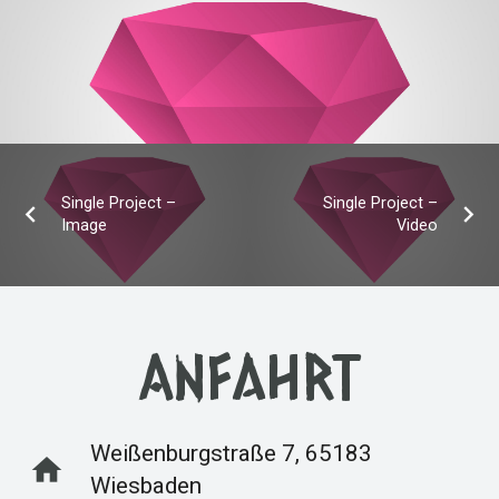
Single Project –
Single Project –
Image
Video
Anfahrt
Weißenburgstraße 7, 65183
home
Wiesbaden