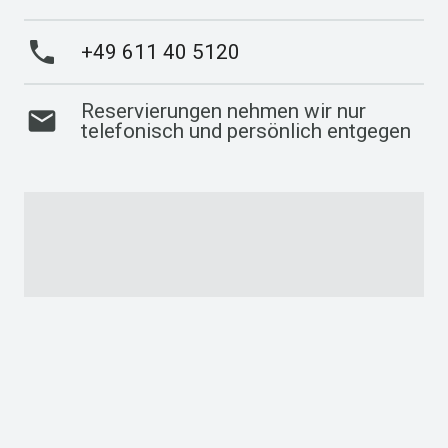
phone
+49 611 40 5120
Reservierungen nehmen wir nur
email
telefonisch und persönlich entgegen
keyboard_arrow_up