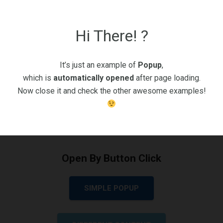
Diese Website verwendet Cookies, um Ihnen das beste
Erlebnis zu bieten. Mit der Nutzung stimmen Sie dem zu.
OK±
Datenschutzerklärung
Hi There! ?
Popup
It’s just an example of
Popup
,
which is
automatically opened
after page loading.
Now close it and check the other awesome examples!
Open By Button Click
SIMPLE POPUP