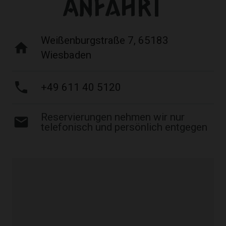
Anfahrt
Weißenburgstraße 7, 65183
home
Wiesbaden
phone
+49 611 40 5120
Reservierungen nehmen wir nur
email
telefonisch und persönlich entgegen