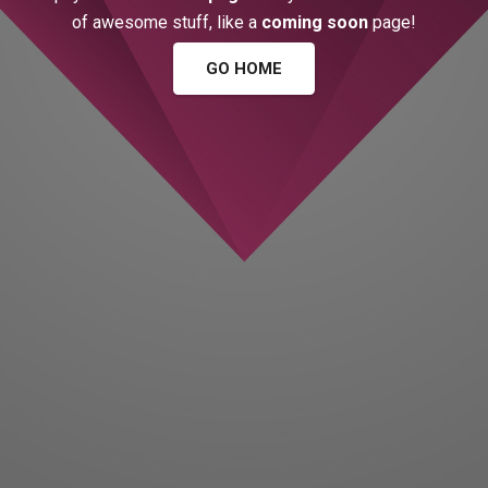
of awesome stuff, like a
coming soon
page!
GO HOME